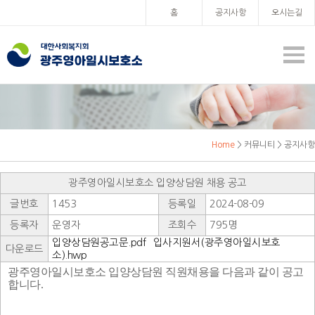
홈
공지사항
오시는길
Home
> 커뮤니티 > 공지사항
광주영아일시보호소 입양상담원 채용 공고
글번호
1453
등록일
2024-08-09
등록자
운영자
조회수
795명
입양상담원공고문.pdf
입사지원서(광주영아일시보호
다운로드
소).hwp
광주영아일시보호소 입양상담원 직원채용을 다음과 같이 공고
합니다
.