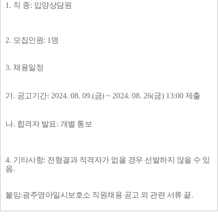
1.
직 종
:
입양상담원
2.
모집인원
: 1
명
3.
채용일정
가
.
공고기간
: 2024. 08. 09.(
금
) ~ 2024. 08. 26(
금
) 13:00
제출
나
.
합격자 발표
:
개별 통보
4.
기타사항
:
전형결과 적격자가 없을 경우 선발하지 않을 수 있
음
.
붙임
:
광주영아일시보호소 직원채용 공고 외 관련 서류 끝
.