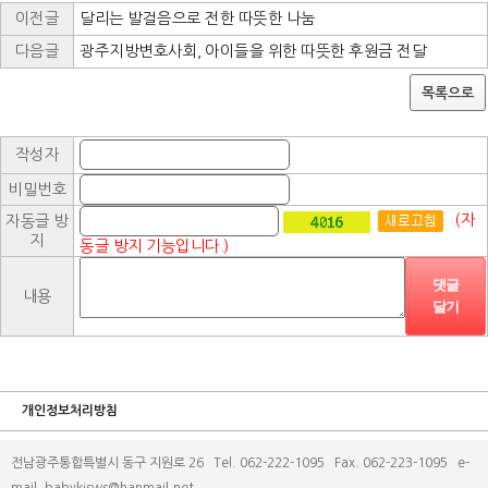
이전글
달리는 발걸음으로 전한 따뜻한 나눔
다음글
광주지방변호사회, 아이들을 위한 따뜻한 후원금 전달
목록으로
작성자
비밀번호
(자
자동글 방
지
동글 방지 기능입니다.)
댓글
내용
달기
개인정보처리방침
전남광주통합특별시 동구 지원로 26 Tel. 062-222-1095 Fax. 062-223-1095 e-
mail. babykjsws@hanmail.net