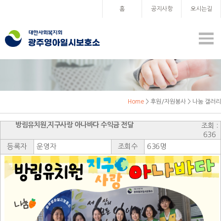
홈
공지사항
오시는길
Home
> 후원/자원봉사 > 나눔 갤러리
방림유치원,지구사랑 아나바다 수익금 전달
조회 :
636
등록자
운영자
조회수
636명