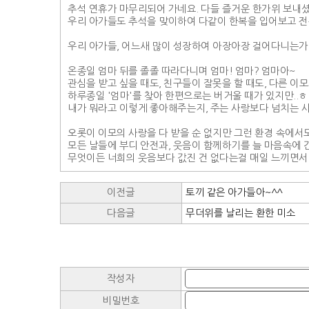
추석 연휴가 마무리되어 가네요. 다들 즐거운 한가위 보내
우리 아가들도 추석을 맞이하여 다같이 한복을 입어보고 전
우리 아가들, 어느새 많이 성장하여 아장아장 걸어다니는가
온종일 엄마 뒤를 졸졸 따라다니며 엄마! 엄마? 엄마아~
관심을 받고 싶을 때도, 친구들이 잘못을 할 때도, 다른 이
하루종일 '엄마'를 찾아 한편으로는 버거울 때가 있지만..ㅎ
내가 뭐라고 이렇게 좋아해주는지, 주는 사랑보다 넘치는 
오롯이 이모의 사랑을 다 받을 순 없지만 그런 환경 속에서도
모든 날들에 부디 안전과, 웃음이 함께하기를 늘 마음속에 
무엇이든 너희의 웃음보다 값진 건 없다는걸 매일 느끼면서
이전글
토끼 같은 아가들아~^^
다음글
무더위를 날리는 환한 미소
작성자
비밀번호