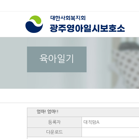
육아일기
엄마! 엄마!!
등록자
대직맘A
다운로드