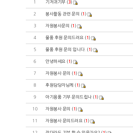
1
기저귀기부 (
3
)
2
봉사활동 관련 문의 (
1
)
3
자원봉사문의 (
1
)
4
물품 후원 문의드려요 (
1
)
5
물품 후원 문의 입니다. (
1
)
6
안녕하세요 (
1
)
7
자원봉사 문의 (
1
)
8
후원담당자님께 (
1
)
9
아기용품 기부 문의드립나 (
1
)
10
자원봉사 문의 (
1
)
11
자원봉사 문의드려요 (
1
)
12
작더라도 기부 할 수 있을가요? (
1
)