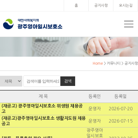
홈
공지사항
오시는길
Home
> 커뮤니티 > 공지사항
검색
제 목
등록인
등록일
(재공고) 광주영아일시보호소 위생원 채용공
운영자
2026-07-20
고
(재공고)광주영아일시보호소 생활지도원 채용
운영자
2026-07-15
공고
광주영아
일시보호