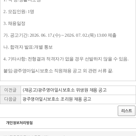
2.
모집인원
: 1
명
3.
채용일정
가
.
공고기간
: 2026. 06. 17.(
수
) ~ 2026. 07. 02.(
목
) 13:00
제출
나
.
합격자 발표
:
개별 통보
4.
기타사항
:
전형결과 적격자가 없을 경우 선발하지 않을 수 있음
.
붙임
:
광주영아일시보호소 직원채용 공고 외 관련 서류 끝
.
이전글
(재공고)광주영아일시보호소 위생원 채용 공고
다음글
광주영아일시보호소 조리원 채용 공고
리스트
개인정보처리방침