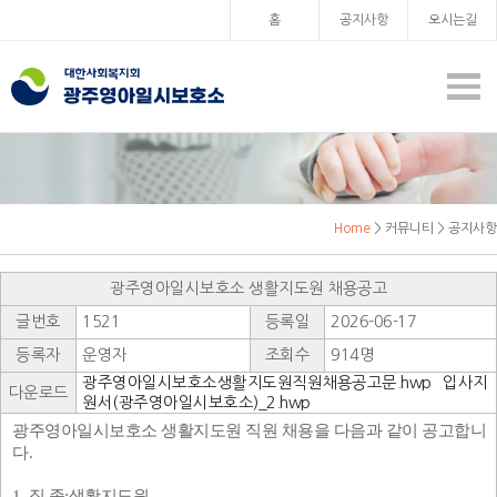
홈
공지사항
오시는길
Home
> 커뮤니티 > 공지사항
광주영아일시보호소 생활지도원 채용공고
글번호
1521
등록일
2026-06-17
등록자
운영자
조회수
914명
광주영아일시보호소생활지도원직원채용공고문.hwp
입사지
다운로드
원서(광주영아일시보호소)_2.hwp
광주영아일시보호소 생활지도원 직원 채용을 다음과 같이 공고합니
다
.
1.
직 종
:
생활지도원