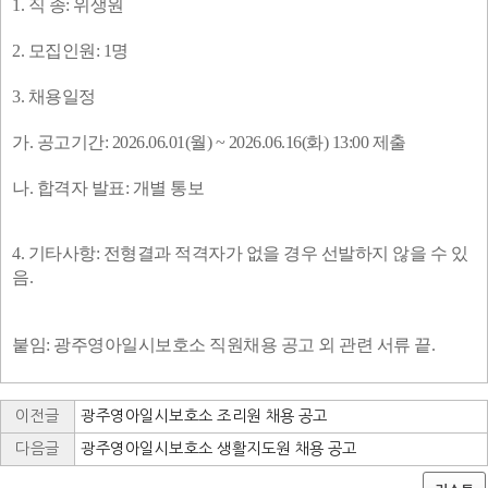
1.
직 종
:
위생원
2.
모집인원
: 1
명
3.
채용일정
가
.
공고기간
: 2026.06.01(
월
) ~ 2026.06.16(
화
) 13:00
제출
나
.
합격자 발표
:
개별 통보
4.
기타사항
:
전형결과 적격자가 없을 경우 선발하지 않을 수 있
음
.
붙임
:
광주영아일시보호소 직원채용 공고 외 관련 서류 끝
.
이전글
광주영아일시보호소 조리원 채용 공고
다음글
광주영아일시보호소 생활지도원 채용 공고