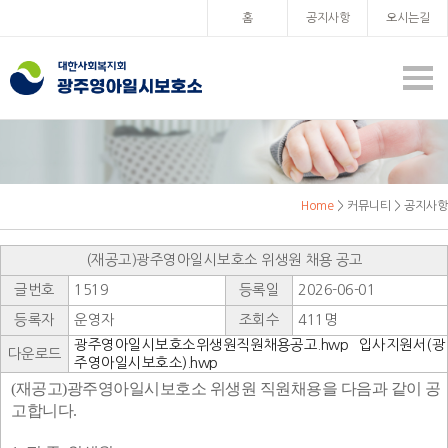
홈
공지사항
오시는길
Home
> 커뮤니티 > 공지사항
(재공고)광주영아일시보호소 위생원 채용 공고
글번호
1519
등록일
2026-06-01
등록자
운영자
조회수
411명
광주영아일시보호소위생원직원채용공고.hwp
입사지원서(광
다운로드
주영아일시보호소).hwp
(
재공고
)
광주영아일시보호소 위생원 직원채용을 다음과 같이 공
고합니다
.