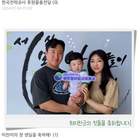
한국전력공사 후원물품전달 (
0
)
2024-07-04 15:08
이찬이의 첫 생일을 축하해! (
1
)