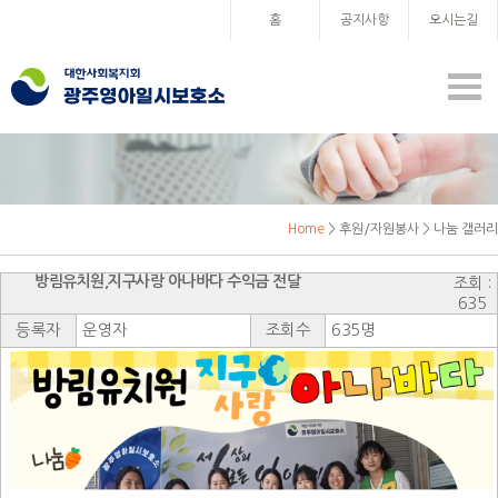
홈
공지사항
오시는길
Home
> 후원/자원봉사 > 나눔 갤러리
방림유치원,지구사랑 아나바다 수익금 전달
조회 :
635
등록자
운영자
조회수
635명