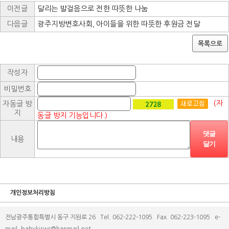
이전글
달리는 발걸음으로 전한 따뜻한 나눔
다음글
광주지방변호사회, 아이들을 위한 따뜻한 후원금 전달
목록으로
작성자
비밀번호
(자
자동글 방
지
동글 방지 기능입니다.)
댓글
내용
달기
개인정보처리방침
전남광주통합특별시 동구 지원로 26 Tel. 062-222-1095 Fax. 062-223-1095 e-
mail. babykjsws@hanmail.net