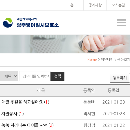
홈
공지사항
오시는길
Home
> 커뮤니티 > 육아일기
검색
등록하기
제 목
등록인
등록일
매월 후원을 하고싶어요
(
1
)
둔둔빠
2021-01-30
자원봉사
(
1
)
박서현
2021-01-28
쑥쑥 자라나는 아이들 ~^^
(
2
)
팀장맘
2021-01-22