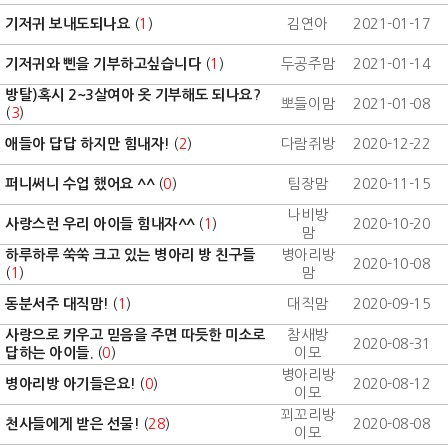
기저귀 보내도되나요
(
1
)
김연아
2021-01-17
기저귀와 삔을 기부하고싶습니다
(
1
)
두공주맘
2021-01-14
방탈)혹시 2~3살여아 옷 기부해도 되나요?
뽀들이맘
2021-01-08
(
3
)
애들아 답답 하지만 힘내자!
(
2
)
다람쥐방
2020-12-22
퍼니써니 수업 했어요 ^^
(
0
)
팀장맘
2020-11-15
나비방
사랑스런 우리 아이들 힘내자^^
(
1
)
2020-10-20
맘
하루하루 쑥쑥 크고 있는 병아리 방 친구들
병아리방
2020-10-08
(
1
)
맘
동분서주 대직맘!
(
1
)
대직맘
2020-09-15
사랑으로 키우고 믿음을 주면 따듯한 미소로
참새방
2020-08-31
답하는 아이들.
(
0
)
이모
병아리방
병아리방 아기들은요!
(
0
)
2020-08-12
이모
꾀꼬리방
천사들에게 받은 선물!
(
28
)
2020-08-08
이모